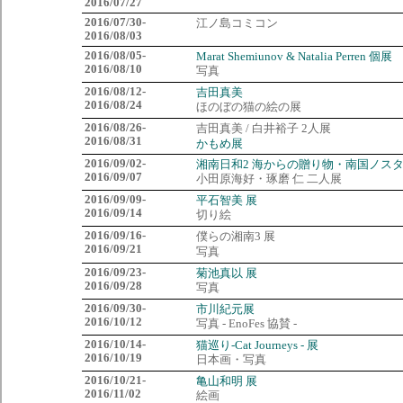
2016/07/27
2016/07/30-
江ノ島コミコン
2016/08/03
2016/08/05-
Marat Shemiunov & Natalia Perren 個展
2016/08/10
写真
2016/08/12-
吉田真美
2016/08/24
ほのぼの猫の絵の展
2016/08/26-
吉田真美 / 白井裕子 2人展
2016/08/31
かもめ展
2016/09/02-
湘南日和2 海からの贈り物・南国ノス
2016/09/07
小田原海好・琢磨 仁 二人展
2016/09/09-
平石智美 展
2016/09/14
切り絵
2016/09/16-
僕らの湘南3 展
2016/09/21
写真
2016/09/23-
菊池真以 展
2016/09/28
写真
2016/09/30-
市川紀元展
2016/10/12
写真 - EnoFes 協賛 -
2016/10/14-
猫巡り-Cat Journeys - 展
2016/10/19
日本画・写真
2016/10/21-
亀山和明 展
2016/11/02
絵画