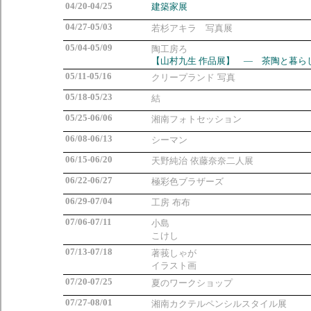
04/20-04/25
建築家展
04/27-05/03
若杉アキラ 写真展
05/04-05/09
陶工房ろ
【山村九生 作品展】 ― 茶陶と暮ら
05/11-05/16
クリープランド 写真
05/18-05/23
結
05/25-06/06
湘南フォトセッション
06/08-06/13
シーマン
06/15-06/20
天野純治 依藤奈奈二人展
06/22-06/27
極彩色ブラザーズ
06/29-07/04
工房 布布
07/06-07/11
小島
こけし
07/13-07/18
著莪しゃが
イラスト画
07/20-07/25
夏のワークショップ
07/27-08/01
湘南カクテルペンシルスタイル展