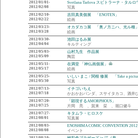
2012/01/01-
Svetlana Tarlova スビトラーナ・タル
2012/02/08
写真
2012/02/10-
吉田真美個展 「ENOTEN」
2012/02/22
絵画
2012/03/23-
オカダカコ展 「奥ノ方ニハ、光ル種
2012/03/28
絵画
2012/03/30-
池田はるみ展
2012/04/04
キルティング
2012/05/03-
山村九生 作品展
2012/05/09
陶芸
2012/05/11-
在満堂 「神仏画個展」
2012/05/17
絵画
2012/05/25-
いしい まこ / 関根 修展 「Take a pictu
2012/05/30
写真
2012/07/13-
イチゴいちえ
2012/07/18
かおかおパンダ、スサイタカコ、酒井ひさお
2012/07/20-
「顕現するAMORPHOUS」
2012/07/25
片岡 亮 、賀来 栞 、堀口健斗
2012/07/27-
キタムラ・ヒロスケ
2012/08/01
写真展
2012/08/03-
ENOSHIMA COMIC CONVENTION 2012
2012/08/08
イベント
2012/08/10-