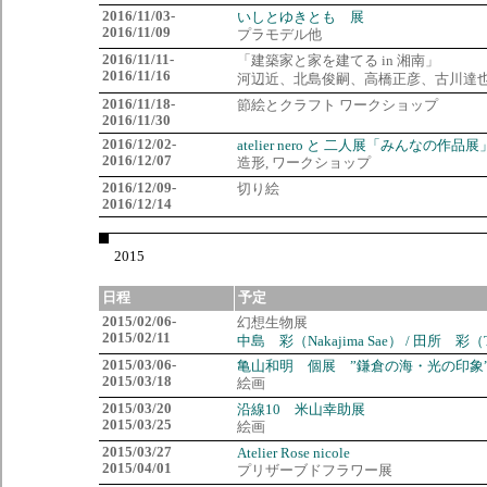
2016/11/03-
いしとゆきとも 展
2016/11/09
プラモデル他
2016/11/11-
「建築家と家を建てる in 湘南」
2016/11/16
河辺近、北島俊嗣、高橋正彦、古川達
2016/11/18-
節絵とクラフト ワークショップ
2016/11/30
2016/12/02-
atelier nero と 二人展「みんなの作品展
2016/12/07
造形, ワークショップ
2016/12/09-
切り絵
2016/12/14
2015
日程
予定
2015/02/06-
幻想生物展
2015/02/11
中島 彩（Nakajima Sae） / 田所 彩（Ta
2015/03/06-
”鎌倉の海・光の印象
亀山和明 個展
2015/03/18
絵画
2015/03/20
沿線10
米山幸助展
2015/03/25
絵画
2015/03/27
Atelier Rose nicole
2015/04/01
プリザーブドフラワー展