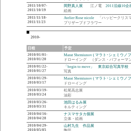
2011/10/07-
岡野真人展
江ノ電
2011沿線10企
2011/10/19
絵画
2011/11/18-
Atelier Rose nicole
「ハッピークリスマ
2011/11/23
プリザーブドフラワー
2010-
日程
予定
2010/01/01-
Marat Shemiunov ( マラト･シェミウノフ
2010/01/20
ドローイング （ダンス・パフォーマ
2010/01/22-
「begin to move」 東京綜合写真
2010/01/27
写真
2010/01/29-
Marat Shemiunov ( マラト･シェミウノフ
2010/03/17
ドローイング
2010/03/19-
松尾高志展
2010/03/24
油彩
2010/03/26-
池田はるみ展
2010/03/31
キルティング
2010/04/16-
ナスマサタカ個展
2010/04/28
立体・絵画
2010/04/29-
山村九生 作品展
2010/05/05
陶芸