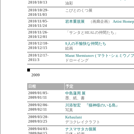
2010/10/13
油彩
2010/10/29-
こびとのくつ展
2010/11/03
2010/11/05-
岩本重規展
（画廊企画）
Artist Home
2010/11/24
2010/11/26-
「サンタとHEALの仲間たち」
2010/12/01
2010/12/10-
9人の不愉快な仲間たち
2010/12/15
絵画
2010/12/17-
Marat Shemiunov ( マラト･シェミウノフ
2011/3
ドローイング
2009
日程
予定
2009/01/05-
中島蓮周 展
2009/01/11
墨、紙、書
2009/02/06-
川添智宏 『猫神様のいる島』
2009/02/11
写真
2009/03/20-
Kehaulani
2009/03/25
デコクレイクラフト
2009/04/03-
ナスマサタカ個展
2009/04/15