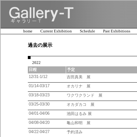
home
Current Exhibition
Schedule
Past Exhibitions
過去の展示
2022
日程
予定
12/31-1/12
吉田真美 展
01/14-03/17
オカリナ 展
03/18-03/23
ワクワクランド 展
03/25-03/30
オカダカコ 展
04/01-04/06
池田はるみ 展
04/08-04/20
亀山和明 展
04/22-04/27
予約済み