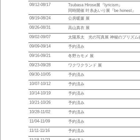
08/12-08/17
Tsubasa Hirose展『lyricism』
同時開催 叶糸あいり展『be honest』
08/19-08/24
公房暖簾 展
08/26-08/31
高山真衣 展
09/02-09/07
太陽系太 光の写真展 神秘のプリズム
09/09-09/14
予約済み
09/16-09/21
冬野カモメ 展
09/23-09/28
ワクワクランド 展
09/30-10/05
予約済み
10/07-10/12
予約済み
10/14-10/19
予約済み
10/21-10/26
予約済み
10/28-11/02
予約済み
11/04-11/09
予約済み
11/11-11/16
予約済み
11/18-11/23