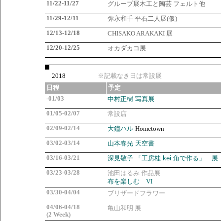
11/22-11/27
グループ展木工と陶芸 フェルト他
11/29-12/11
弥永和千 平石二人展(仮)
12/13-12/18
CHISAKO ARAKAKI 展
12/20-12/25
オカダカコ展
2018
※記載なき日は常設展
日程
予定
-01/03
中村正樹 写真展
01/05-02/07
常設店
02/09-02/14
大鐘ハル
Hometown
03/02-03/14
山本春光 天空書
03/16-03/21
深見敬子 「工房桂 kei 角で作る」 展
03/23-03/28
池田はるみ
作品展
布を楽しむ VI
03/30-04/04
ブリザードフラワー
04/06-04/18
亀山和明
展
(2 Week)