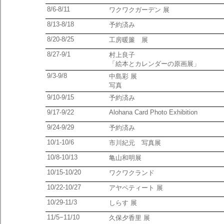
8/6-8/11
ワクワクガーデン 展
8/13-8/18
予約済み
8/20-8/25
工房暖簾 展
8/27-9/1
村上良子
「絵本とカレンダーの原画展」
9/3-9/8
中島彩 展
写真
9/10-9/15
予約済み
9/17-9/22
Alohana Card Photo Exhibition
9/24-9/29
予約済み
10/1-10/6
市川紀元 写真展
10/8-10/13
亀山和明展
10/15-10/20
ワクワクランド
10/22-10/27
アヤペティート 展
10/29-11/3
しらす 展
11/5−11/10
久保夕香里 展