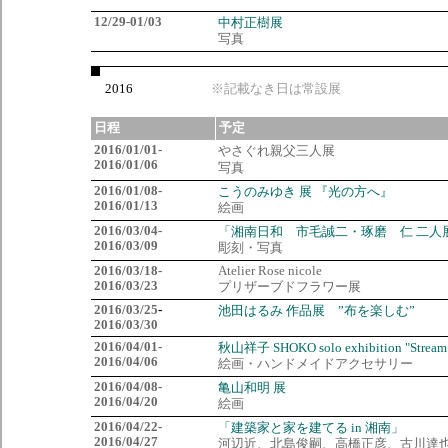
12/29-01/03
中村正樹展
写真
2016
※記載なき日は常設展
日程
予定
2016/01/01-
やさぐれ親父三人展
2016/01/06
写真
2016/01/08-
こうのみゆき 展 『光の方へ』
2016/01/13
絵画
2016/03/04-
「湘南日和 市毛誠二・琢磨 仁 二人
2016/03/09
彫刻・写真
2016/03/18-
Atelier Rose nicole
2016/03/23
プリザーブドフラワー展
2016/03/25
-
池田はるみ 作品展 ”布を楽しむ”
2016/03/30
2016/04/01-
秋山祥子 SHOKO solo exhibition "Stream 
2016/04/06
絵画・ハンドメイドアクセサリー
2016/04/08-
亀山和明 展
2016/04/20
絵画
2016/04/22-
「建築家と家を建てる in 湘南」
2016/04/27
河辺近、北島俊嗣、高橋正彦、古川達