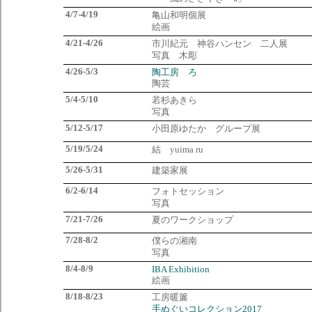
4/7-4/19
亀山和明個展
絵画
4/21-4/26
市川紀元 神谷ハンセン 二人展
写真 木彫
4/26-5/3
陶工房 ろ
陶芸
5/4-5/10
若杉あきら
写真
5/12-5/17
小田原ゆたか グループ展
5/19/5/24
結 yuima ru
5/26-5/31
建築家展
6/2-6/14
フォトセッション
写真
7/21-7/26
夏のワークショップ
7/28-8/2
僕らの湘南
写真
8/4-8/9
IBA Exhibition
絵画
8/18-8/23
工房暖簾
手ぬぐいコレクション2017