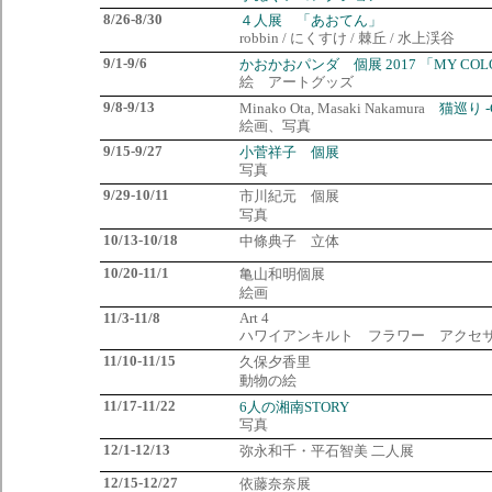
8/26-8/30
４人展 「あおてん」
robbin / にくすけ / 棘丘 / 水上渓谷
9/1-9/6
かおかおパンダ 個展 2017 「MY COL
絵 アートグッズ
9/8-9/13
Minako Ota, Masaki Nakamura
猫巡り -Ca
絵画、写真
9/15-9/27
小菅祥子 個展
写真
9/29-10/11
市川紀元 個展
写真
10/13-10/18
中條典子 立体
10/20-11/1
亀山和明個展
絵画
11/3-11/8
Art 4
ハワイアンキルト フラワー アクセ
11/10-11/15
久保夕香里
動物の絵
11/17-11/22
6人の湘南STORY
写真
12/1-12/13
弥永和千・平石智美 二人展
12/15-12/27
依藤奈奈展