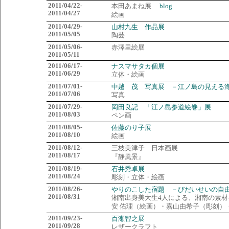
2011/04/22-
本田あまね展
blog
2011/04/27
絵画
2011/04/29-
山村九生 作品展
2011/05/05
陶芸
2011/05/06-
赤澤里絵展
2011/05/11
2011/06/17-
ナスマサタカ個展
2011/06/29
立体・絵画
2011/07/01-
中越 茂 写真展 －江ノ島の見える
2011/07/06
写真
2011/07/29-
岡田良記 「江ノ島参道絵巻」展
2011/08/03
ペン画
2011/08/05-
佐藤のり子展
2011/08/10
絵画
2011/08/12-
三枝美津子 日本画展
2011/08/17
『静風景』
2011/08/19-
石井秀卓展
2011/08/24
彫刻・立体・絵画
2011/08/26-
やりのこした宿題 －びだいせいの自
2011/08/31
湘南出身美大生4人による、湘南の素材
安 佑理（絵画）・嘉山由希子（彫刻）
2011/09/23-
百瀬智之展
2011/09/28
レザークラフト