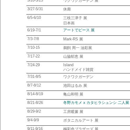
3/20-3/25
ワクワクガーデン 展
3/27-5/31
休廊
6/5-6/10
三枝三津子 展
日本画
6/19-7/1
アートでピース 展
7/3-7/8
Mark-RS 展
7/10-15
鵜飼 周一 油彩展
7/17-22
山脇郁恵 展
7/24-29
Island
ハンドメイド雑貨
7/31-8/5
ワクワクガーデン
8/7-8/12
池田はるみ 展
8/14-8/19
亀山和明 展
8/21-8/26
冬野カモメ x カタヒラシュンシ 二人展
8/29-9/2
工房暖簾 展
9/4-9/9
ボタニカルアート 展
9/11-9/16
極彩色ブラザーズ 展