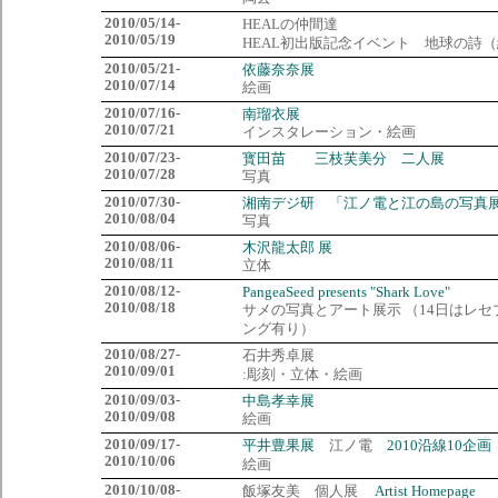
2010/05/14-
HEALの仲間達
2010/05/19
HEAL初出版記念イベント 地球の詩
2010/05/21-
依藤奈奈展
2010/07/14
絵画
2010/07/16-
南瑠衣展
2010/07/21
インスタレーション・絵画
2010/07/23-
寳田苗 三枝芙美分 二人展
2010/07/28
写真
2010/07/30-
湘南デジ研 「江ノ電と江の島の写真
2010/08/04
写真
2010/08/06-
木沢龍太郎 展
2010/08/11
立体
2010/08/12-
PangeaSeed presents "Shark Love"
2010/08/18
サメの写真とアート展示 （14日はレ
ング有り）
2010/08/27-
石井秀卓展
2010/09/01
:彫刻・立体・絵画
2010/09/03-
中島孝幸展
2010/09/08
絵画
2010/09/17-
平井豊果展
江ノ電
2010沿線10企画
2010/10/06
絵画
2010/10/08-
飯塚友美 個人展
...
Artist Homepage