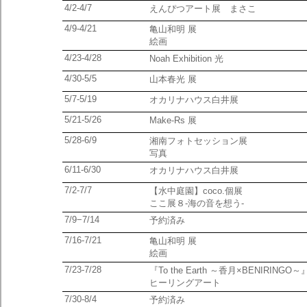
4/2-4/7
えんぴつアート展 まさこ
4/9-4/21
亀山和明 展
絵画
4/23-4/28
Noah Exhibition 光
4/30-5/5
山本春光 展
5/7-5/19
オカリナハウス白井展
5/21-5/26
Make-Rs 展
5/28-6/9
湘南フォトセッション展
写真
6/11-6/30
オカリナハウス白井展
7/2-7/7
【水中庭園】coco.個展
ここ展８-海の音を想う-
7/9−7/14
予約済み
7/16-7/21
亀山和明 展
絵画
7/23-7/28
『To the Earth ～香月×BENIRINGO～
ヒーリングアート
7/30-8/4
予約済み