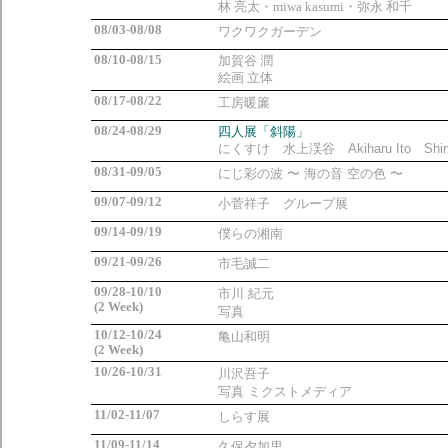
林 亮太・miwa kasumi・弥永 和千
08/03-08/08
ワクワクガーデン
08/10-08/15
加賀谷 潤
絵画 立体
08/17-08/22
工房暖簾
08/24-08/29
四人展「斜陽」
にくすけ 水上渓谷 Akiharu Ito Shino
08/31-09/05
にじ彩の波 〜 海の音 空の色 〜
09/07-09/12
小菅祥子 グループ展
09/14-09/19
僕らの湘南
09/21-09/26
市毛誠二
09/28-10/10
市川 紀元
(2 Week)
写真
10/12-10/24
亀山和明
(2 Week)
10/26-10/31
川沢吾子
写真 ミクストメディア
11/02-11/07
しらす
展
11/09-11/14
久保夕加里