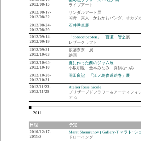
極彩色ブラザーズ in 江ノ島
2012/08/15
ライブアート
2012/08/17-
サンダルアート展
2012/08/22
岡野 真人、かおかおパンダ、オカダ
2012/08/24-
石井秀卓展
2012/08/29
2012/09/14-
「cotocotocoten」 百瀬 智之
展
2012/09/19
レザークラフト
2012/09/21-
依藤奈奈 展
2012/10/03
絵画
2012/10/05-
夏に作った餅のジャム展
2012/10/10
小坂明世 金本みなみ 真鍋なつみ
2012/10/26-
岡田良記 「江ノ島参道絵巻」展
2012/10/31
2012/11/23-
Atelier Rose nicole
2012/11/28
プリザーブドフラワー＆アーティフィ
ア ☆
2011-
日程
予定
2010/12/17-
Marat Shemiunov ( Gallery-T マラ
2011/3
ドローイング