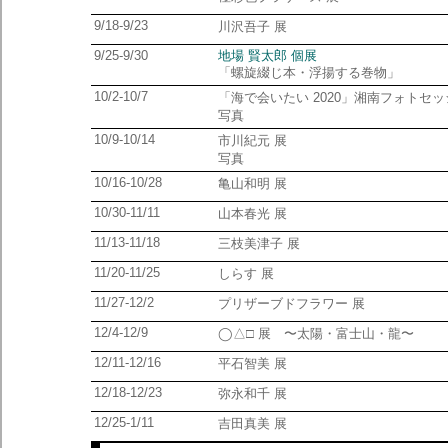
9/18-9/23
川沢吾子 展
9/25-9/30
地場 賢太郎 個展
「螺旋綴じ本・浮揚する巻物」
10/2-10/7
「海で会いたい 2020」湘南フォトセ
写真
10/9-10/14
市川紀元 展
写真
10/16-10/28
亀山和明 展
10/30-11/11
山本春光 展
11/13-11/18
三枝美津子 展
11/20-11/25
しらす 展
11/27-12/2
プリザーブドフラワー 展
12/4-12/9
◯△□ 展 〜太陽・富士山・龍〜
12/11-12/16
平石智美 展
12/18-12/23
弥永和千 展
12/25-1/11
吉田真美 展