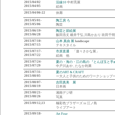
2015/04/02
沿線10
中村亮展
2015/04/05
絵画
2015/04/06-22
休廊
2015/05/01-
陶工房 ろ
2015/05/06
陶芸
2015/06/19-
陶芸と節絵展
2015/06/28
飯田浩丈 碓井千弘 川島かおり 吹田千明 Ta
2015/07/10-
山本 真由 展
landscape
2015/07/15
テキスタイル
2015/07/17-
市原直通
「遊々さかな展」
2015/07/22
絵画 他
2015/07/24-
夏の・海の・江の島の 『とんぼ玉と手
2015/07/29
中戸川あや , たなか利果
2015/07/31-
夏のART & CRAFT
2015/08/05
ー大人と子供のためのワークショップ
2015/08/07-
吉田真美 展
2015/08/19
日本画
2015/08/21-
湘南デジ研
2015/08/26
写真
2015/09/12,13
極彩色ブラザーズ in 江ノ島
ライブアート
2015/09/18-
Art Four