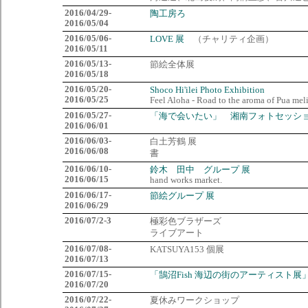
2016/04/29-
陶工房ろ
2016/05/04
2016/05/06-
LOVE 展
（チャリティ企画）
2016/05/11
2016/05/13-
節絵全体展
2016/05/18
2016/05/20-
Shoco Hi'ilei Photo Exhibition
2016/05/25
Feel Aloha - Road to the aroma of Pua meli
2016/05/27-
「海で会いたい」 湘南フォトセッシ
2016/06/01
2016/06/03-
白土芳鶴 展
2016/06/08
書
2016/06/10-
鈴木 田中 グループ 展
2016/06/15
hand works market.
2016/06/17-
節絵グループ 展
2016/06/29
2016/07/2-3
極彩色ブラザーズ
ライブアート
2016/07/08-
KATSUYA153 個展
2016/07/13
2016/07/15-
「鵠沼Fish 海辺の街のアーティスト展
2016/07/20
2016/07/22-
夏休みワークショップ