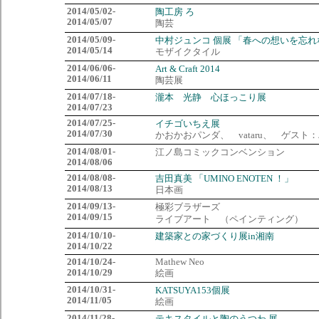
2014/05/02-
陶工房 ろ
2014/05/07
陶芸
2014/05/09-
中村ジュンコ 個展 「春への想いを忘れ
2014/05/14
モザイクタイル
2014/06/06-
Art & Craft 2014
2014/06/11
陶芸展
2014/07/18-
瀧本 光静 心ほっこり展
2014/07/23
2014/07/25-
イチゴいちえ展
2014/07/30
かおかおパンダ、 vataru、 ゲス
2014/08/01-
江ノ島コミックコンベンション
2014/08/06
2014/08/08-
吉田真美 「UMINO ENOTEN ！」
2014/08/13
日本画
2014/09/13-
極彩ブラザーズ
2014/09/15
ライブアート （ペインティング）
2014/10/10-
建築家との家づくり展in湘南
2014/10/22
2014/10/24-
Mathew Neo
2014/10/29
絵画
2014/10/31-
KATSUYA153個展
2014/11/05
絵画
2014/11/28-