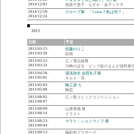
テキスタイルと陶のうつわ 展
2014/12/03
相原千恵子・なすか・金子ミチ子
2014/12/19-
グループ展 「I what？私は何？」
2014/12/24
2013
日程
予定
2013/03/15-
佐藤のりこ
2013/03/20
絵画
2013/03/22-
江ノ電沿線展
2013/03/24
川崎のぼる・ビッグ錠のまんが資料
2013/04/26-
湯浅弥生 会田礼子展
2013/05/01
キルト・花
2013/05/03-
陶工房 ろ
2013/05/08
陶芸
2013/08/02-
江ノ島コミックコンベンション
2013/08/07
2013/08/09-
山鹿香織 展
2013/08/14
イラスト
2013/08/23-
マラト・シェミウノフ 展
2013/09/04
2013/09/13-
極彩色ブラザーズ