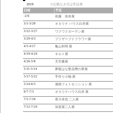
2019
※記載なき日は常設展
日程
予定
-2/E
依藤 奈奈展
3/1-3/20
オカリナ ハウス白井
展
3/22-3/27
ワクワクガーデン
展
3/29-4/3
プリザーブドフラワー
展
4/5-4/17
亀山和明 展
4/19-4/24
キルト展
4/26-5/8
天空書展
5/11-5/14
夢殿はな塾花轡の華展
5/17-5/22
手作り小物 展
5/24-6/5
湘南フォトセッション 展
6/7-7/3
オカリナハウス白井 展
7/5-7/10
香川卓也 二人展
7/12-7/24
加賀屋二人展