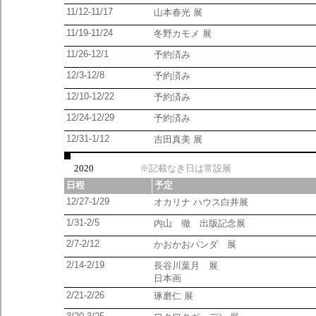
11/12-11/17
山本春光 展
11/19-11/24
冬野カモメ 展
11/26-12/1
予約済み
12/3-12/8
予約済み
12/10-12/22
予約済み
12/24-12/29
予約済み
12/31-1/12
吉田真美 展
2020
※記載なき日は常設展
日程
予定
12/27-1/29
オカリナ ハウス白井展
1/31-2/5
内山 徹 出版記念展
2/7-2/12
かおかおパンダ 展
2/14-2/19
長谷川葉月 展
日本画
2/21-2/26
琢磨仁 展