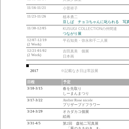
11/16-11/21
小菅祥子
11/23-11/26
植本勇二
豆しば チョコちゃんに叱られる 写
11/30-12/05
KUSUGI COLLECTIONの仲間達
つながり展
12/07-12/19
平石知美・弥永和千二人展
(2 Week)
12/21-01/02
吉田真美 個展
(2 Week)
日本画
2017
※記載なき日は常設展
日程
予定
3/10-3/15
春を先取り
しーまんまつり
3/17-3/22
Atelier Rose nicole
プリザーブドフラワー
3/24-3/29
オカダカコ個展
絵画
3/31-4/5
第2回 森祐二写真展
「風のささやき Ⅱ」