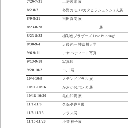
7/26-7/31
工房暖簾 展
8/2-8/7
冬野カモメ×カタヒラシュンシ 2人展
8/9-8/21
吉田真美 展
8/23-8/28
__________________ 展
8/23-8/25
極彩色ブラザーズ Live Painting!
8/30-9/4
近藤純一 神奈川大学
9/6-9/11
アヤ ペティート写真
9/13-9/18
写真展
9/20-10/2
市川 展
10/4-10/9
ステンドグラス 展
10/11-10/16
かおかおパンダ 展
10/18-10/30
亀山和明 展
11/1-11/6
久保夕香里展
11/8-11/13
シラス展
11/15-11/20
小菅 祥子展